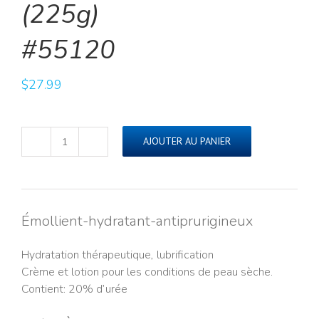
(225g)#55120
(225g)
#55120
$
27.99
AJOUTER AU PANIER
quantité
de
UREMOL🅫
20%
Crème
Émollient-hydratant-antiprurigineux
(225g)#55120
Hydratation thérapeutique, lubrification
Crème et lotion pour les conditions de peau sèche.
Contient: 20% d’urée