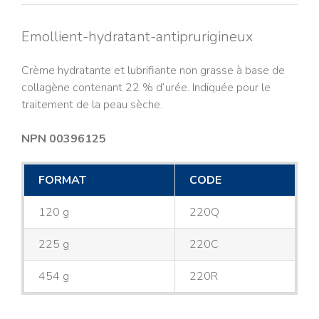
Emollient-hydratant-antiprurigineux
Crème hydratante et lubrifiante non grasse à base de
collagène contenant 22 % d’urée. Indiquée pour le
traitement de la peau sèche.
NPN 00396125
FORMAT
CODE
120 g
220Q
225 g
220C
454 g
220R