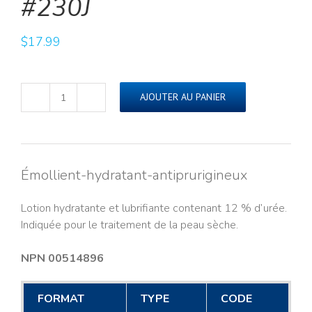
#230J
$
17.99
AJOUTER AU PANIER
quantité
de
URISEC🅫
12%
Lotion
Émollient-hydratant-antiprurigineux
(250ml)#230J
Lotion hydratante et lubrifiante contenant 12 % d’urée.
Indiquée pour le traitement de la peau sèche.
NPN 00514896
FORMAT
TYPE
CODE