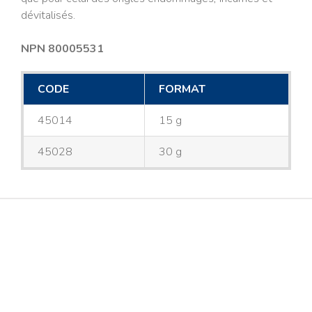
dévitalisés.
NPN 80005531
CODE
FORMAT
45014
15 g
45028
30 g