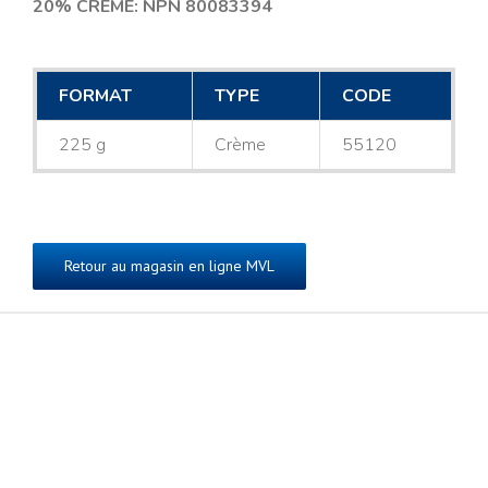
20% CRÈME: NPN 80083394
FORMAT
TYPE
CODE
225 g
Crème
55120
Retour au magasin en ligne MVL