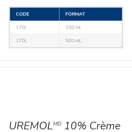
CODE
FORMAT
170J
250 mL
170L
500 mL
UREMOL
10% Crème
MD