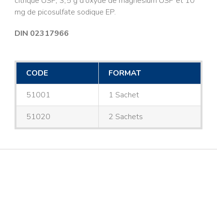
citrique USP, 3,5 g d’oxyde de magnésium USP et 10
mg de picosulfate sodique EP.
DIN 02317966
CODE
FORMAT
51001
1 Sachet
51020
2 Sachets