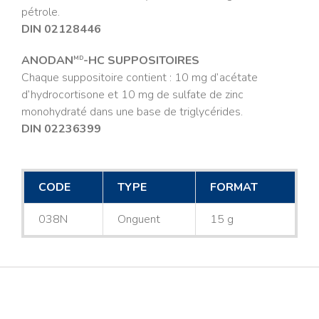
pétrole.
DIN 02128446
ANODAN
-HC SUPPOSITOIRES
MD
Chaque suppositoire contient : 10 mg d’acétate
d’hydrocortisone et 10 mg de sulfate de zinc
monohydraté dans une base de triglycérides.
DIN 02236399
CODE
TYPE
FORMAT
038N
Onguent
15 g