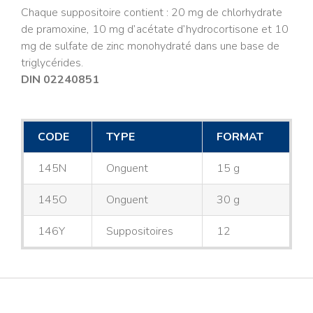
Chaque suppositoire contient : 20 mg de chlorhydrate
de pramoxine, 10 mg d’acétate d’hydrocortisone et 10
mg de sulfate de zinc monohydraté dans une base de
triglycérides.
DIN 02240851
CODE
TYPE
FORMAT
145N
Onguent
15 g
145O
Onguent
30 g
146Y
Suppositoires
12