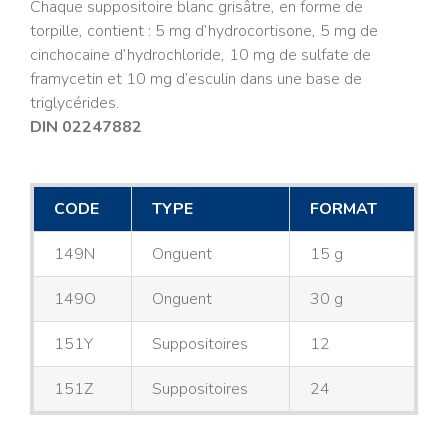
Chaque suppositoire blanc grisâtre, en forme de
torpille, contient : 5 mg d’hydrocortisone, 5 mg de
cinchocaine d’hydrochloride, 10 mg de sulfate de
framycetin et 10 mg d’esculin dans une base de
triglycérides.
DIN 02247882
CODE
TYPE
FORMAT
149N
Onguent
15 g
149O
Onguent
30 g
151Y
Suppositoires
12
151Z
Suppositoires
24