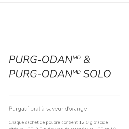
PURG-ODAN
&
MD
PURG-ODAN
SOLO
MD
Purgatif oral à saveur d’orange
Chaque sachet de poudre contient 12,0 g d’acide