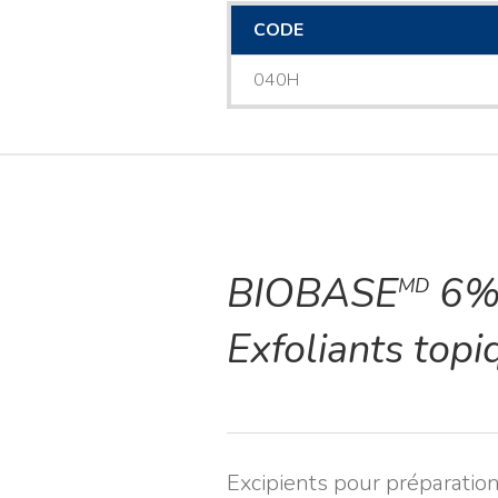
CODE
040H
BIOBASE
6%
MD
Exfoliants topi
Excipients pour préparatio