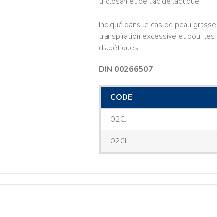
triclosan et de l’acide lactique.
Indiqué dans le cas de peau grass
transpiration excessive et pour le
diabétiques.
DIN 00266507
CODE
020J
020L