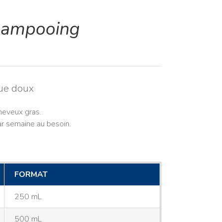
ampooing
ue doux
heveux gras.
ar semaine au besoin.
FORMAT
250 mL
500 mL