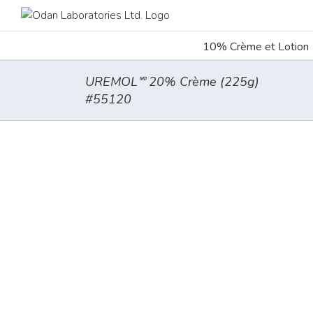
Skip
Search
to
for:
content
10% Crème et Lotion
UREMOL🅫 20% Crème (225g)
#55120