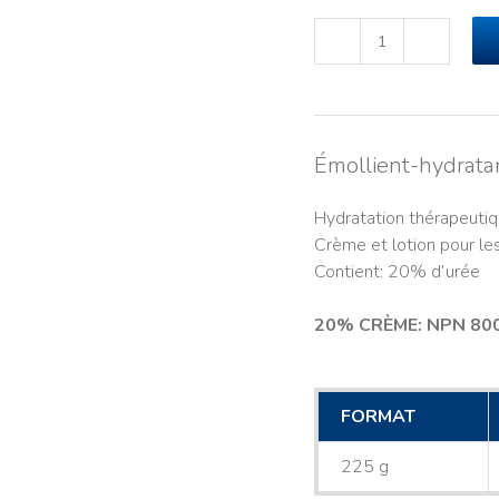
quantité
de
UREMOL🅫
20%
Crème
Émollient-hydrata
(225g)#5512
Hydratation thérapeutiqu
Crème et lotion pour le
Contient: 20% d’urée
20% CRÈME: NPN 80
FORMAT
225 g