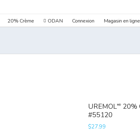
20% Crème
ODAN
Connexion
Magasin en lign
UREMOL🅫 20% 
#55120
$
27.99