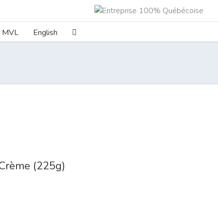
e MVL
English
Crème (225g)