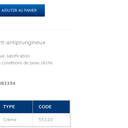
AJOUTER AU PANIER
nt-antiprurigineux
0
e, lubrification
s conditions de peau sèche.
083394
TYPE
CODE
Crème
55120