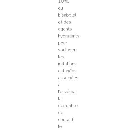
10%,
du
bisabolol
et des
agents
hydratants
pour
soulager
les
irritations
cutanées
associées
à
l’eczéma,
la
dermatite
de
contact,
le