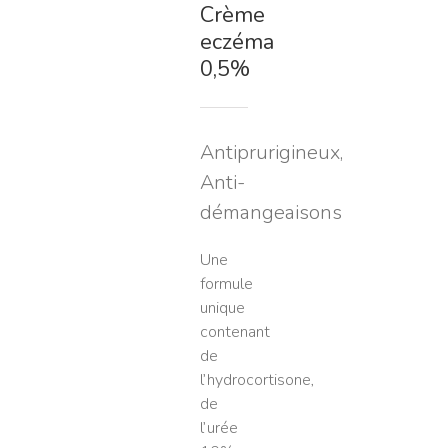
Crème
eczéma
0,5%
Antiprurigineux,
Anti-
démangeaisons
Une
formule
unique
contenant
de
l’hydrocortisone,
de
l’urée