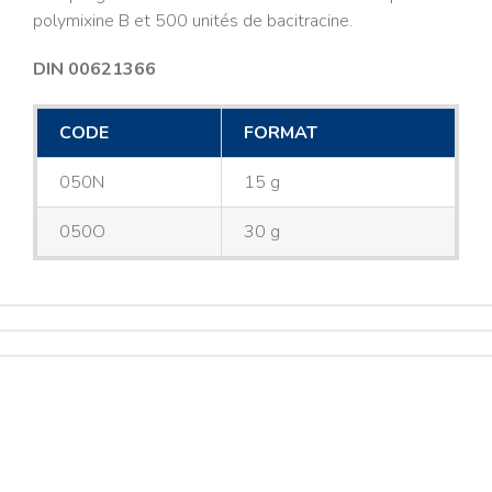
polymixine B et 500 unités de bacitracine.
DIN 00621366
CODE
FORMAT
050N
15 g
050O
30 g