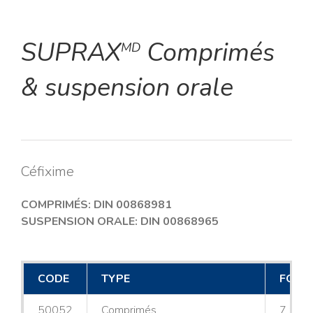
SUPRAX
Comprimés
MD
& suspension orale
Céfixime
COMPRIMÉS: DIN 00868981
SUSPENSION ORALE: DIN 00868965
CODE
TYPE
FORM
50052
Comprimés
7 x 4