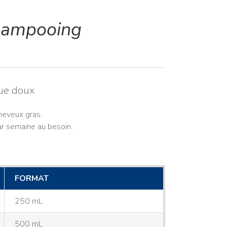
ampooing
ue doux
heveux gras.
ar semaine au besoin.
FORMAT
250 mL
500 mL