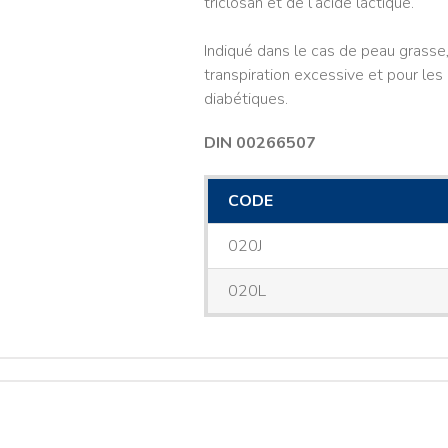
triclosan et de l’acide lactique.
Indiqué dans le cas de peau grass
transpiration excessive et pour le
diabétiques.
DIN 00266507
CODE
020J
020L