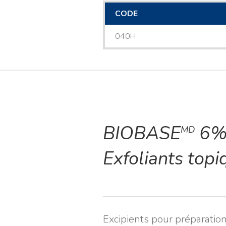
CODE
040H
BIOBASE
6%
MD
Exfoliants topi
Excipients pour préparatio