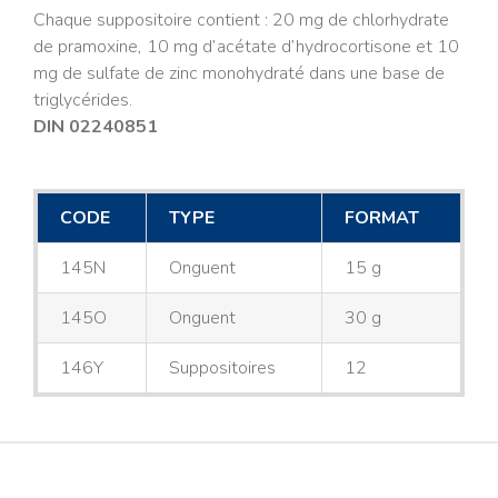
Chaque suppositoire contient : 20 mg de chlorhydrate
de pramoxine, 10 mg d’acétate d’hydrocortisone et 10
mg de sulfate de zinc monohydraté dans une base de
triglycérides.
DIN 02240851
CODE
TYPE
FORMAT
145N
Onguent
15 g
145O
Onguent
30 g
146Y
Suppositoires
12