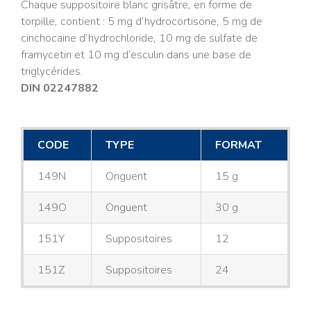
Chaque suppositoire blanc grisâtre, en forme de
torpille, contient : 5 mg d’hydrocortisone, 5 mg de
cinchocaine d’hydrochloride, 10 mg de sulfate de
framycetin et 10 mg d’esculin dans une base de
triglycérides.
DIN 02247882
CODE
TYPE
FORMAT
149N
Onguent
15 g
149O
Onguent
30 g
151Y
Suppositoires
12
151Z
Suppositoires
24