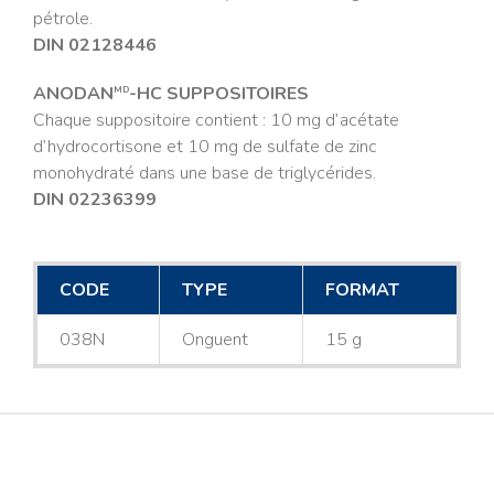
pétrole.
DIN 02128446
ANODAN
-HC SUPPOSITOIRES
MD
Chaque suppositoire contient : 10 mg d’acétate
d’hydrocortisone et 10 mg de sulfate de zinc
monohydraté dans une base de triglycérides.
DIN 02236399
CODE
TYPE
FORMAT
038N
Onguent
15 g