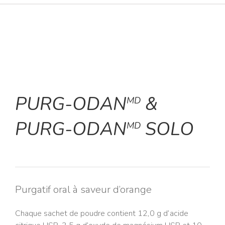
PURG-ODAN
&
MD
PURG-ODAN
SOLO
MD
Purgatif oral à saveur d’orange
Chaque sachet de poudre contient 12,0 g d’acide