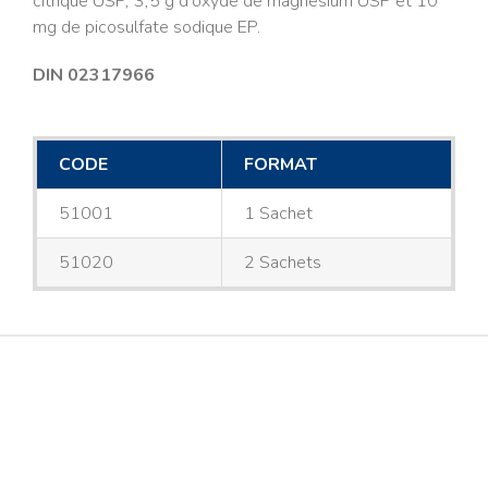
citrique USP, 3,5 g d’oxyde de magnésium USP et 10
mg de picosulfate sodique EP.
DIN 02317966
CODE
FORMAT
51001
1 Sachet
51020
2 Sachets