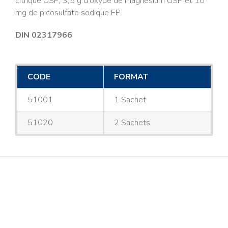
citrique USP, 3,5 g d’oxyde de magnésium USP et 10
mg de picosulfate sodique EP.
DIN 02317966
CODE
FORMAT
51001
1 Sachet
51020
2 Sachets