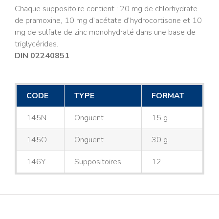
Chaque suppositoire contient : 20 mg de chlorhydrate
de pramoxine, 10 mg d’acétate d’hydrocortisone et 10
mg de sulfate de zinc monohydraté dans une base de
triglycérides.
DIN 02240851
CODE
TYPE
FORMAT
145N
Onguent
15 g
145O
Onguent
30 g
146Y
Suppositoires
12