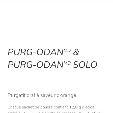
PURG-ODAN
&
MD
PURG-ODAN
SOLO
MD
Purgatif oral à saveur d’orange
Chaque sachet de poudre contient 12,0 g d’acide