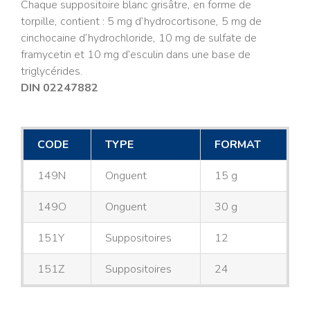
Chaque suppositoire blanc grisâtre, en forme de
torpille, contient : 5 mg d’hydrocortisone, 5 mg de
cinchocaine d’hydrochloride, 10 mg de sulfate de
framycetin et 10 mg d’esculin dans une base de
triglycérides.
DIN 02247882
CODE
TYPE
FORMAT
149N
Onguent
15 g
149O
Onguent
30 g
151Y
Suppositoires
12
151Z
Suppositoires
24