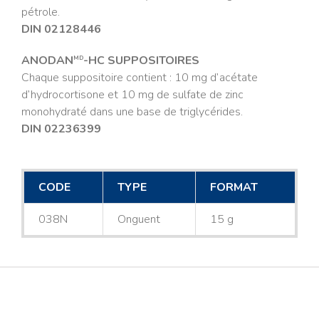
pétrole.
DIN 02128446
ANODAN
-HC SUPPOSITOIRES
MD
Chaque suppositoire contient : 10 mg d’acétate
d’hydrocortisone et 10 mg de sulfate de zinc
monohydraté dans une base de triglycérides.
DIN 02236399
CODE
TYPE
FORMAT
038N
Onguent
15 g