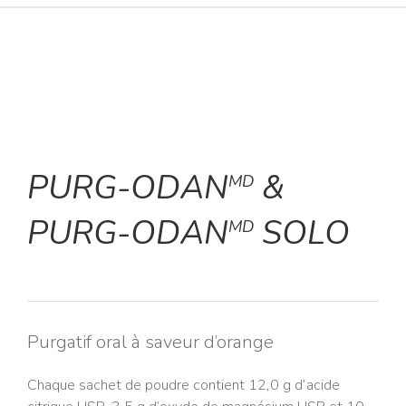
PURG-ODAN
&
MD
PURG-ODAN
SOLO
MD
Purgatif oral à saveur d’orange
Chaque sachet de poudre contient 12,0 g d’acide