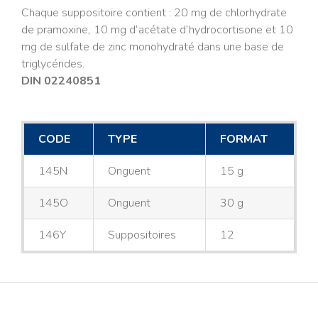
Chaque suppositoire contient : 20 mg de chlorhydrate
de pramoxine, 10 mg d’acétate d’hydrocortisone et 10
mg de sulfate de zinc monohydraté dans une base de
triglycérides.
DIN 02240851
CODE
TYPE
FORMAT
145N
Onguent
15 g
145O
Onguent
30 g
146Y
Suppositoires
12