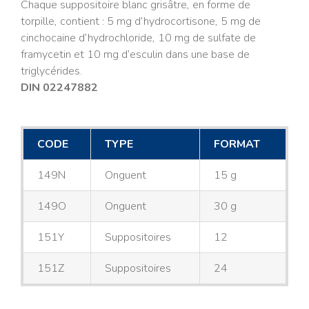
Chaque suppositoire blanc grisâtre, en forme de
torpille, contient : 5 mg d’hydrocortisone, 5 mg de
cinchocaine d’hydrochloride, 10 mg de sulfate de
framycetin et 10 mg d’esculin dans une base de
triglycérides.
DIN 02247882
CODE
TYPE
FORMAT
149N
Onguent
15 g
149O
Onguent
30 g
151Y
Suppositoires
12
151Z
Suppositoires
24