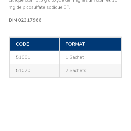
citrique USP, 3,5 g d’oxyde de magnésium USP et 10
mg de picosulfate sodique EP.
DIN 02317966
CODE
FORMAT
51001
1 Sachet
51020
2 Sachets