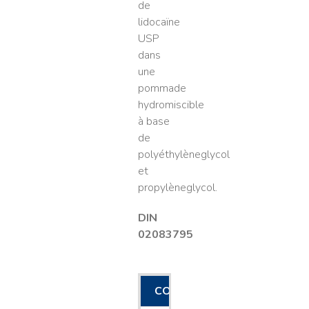
de
lidocaïne
USP
dans
une
pommade
hydromiscible
à base
de
polyéthylèneglycol
et
propylèneglycol.
DIN
02083795
CODE
FORMAT