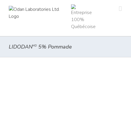
Skip
to
content
LIDODAN
5% Pommade
MD