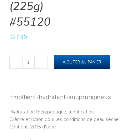
(225g)#55120
(225g)
#55120
$
27.99
AJOUTER AU PANIER
quantité
de
UREMOL🅫
20%
Crème
Émollient-hydratant-antiprurigineux
(225g)#55120
Hydratation thérapeutique, lubrification
Crème et lotion pour les conditions de peau sèche.
Contient: 20% d’urée