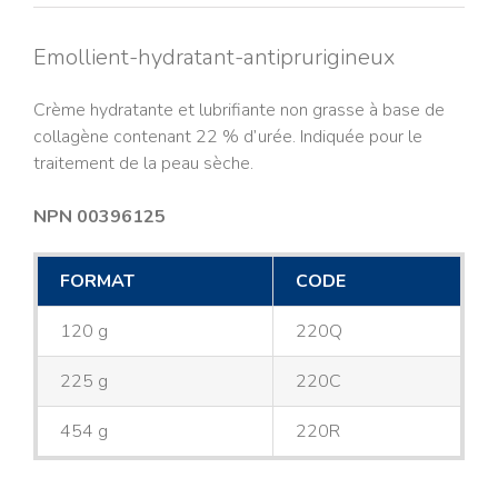
Emollient-hydratant-antiprurigineux
Crème hydratante et lubrifiante non grasse à base de
collagène contenant 22 % d’urée. Indiquée pour le
traitement de la peau sèche.
NPN 00396125
FORMAT
CODE
120 g
220Q
225 g
220C
454 g
220R