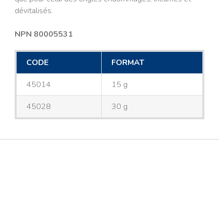
dévitalisés.
NPN 80005531
CODE
FORMAT
45014
15 g
45028
30 g