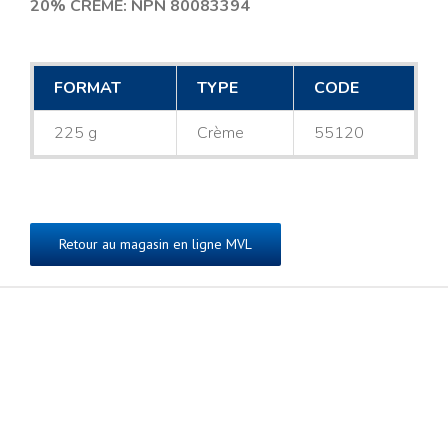
20% CRÈME: NPN 80083394
FORMAT
TYPE
CODE
225 g
Crème
55120
Retour au magasin en ligne MVL