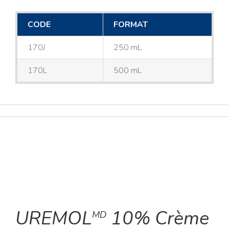
CODE
FORMAT
170J
250 mL
170L
500 mL
UREMOL
10% Crème
MD