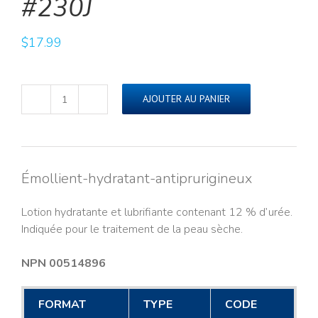
#230J
$
17.99
AJOUTER AU PANIER
quantité
de
URISEC🅫
12%
Lotion
Émollient-hydratant-antiprurigineux
(250ml)#230J
Lotion hydratante et lubrifiante contenant 12 % d’urée.
Indiquée pour le traitement de la peau sèche.
NPN 00514896
FORMAT
TYPE
CODE